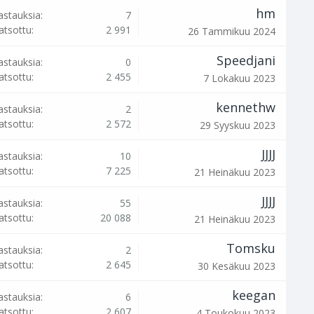
hm
astauksia:
7
atsottu:
2 991
26 Tammikuu 2024
Speedjani
astauksia:
0
atsottu:
2 455
7 Lokakuu 2023
kennethw
astauksia:
2
atsottu:
2 572
29 Syyskuu 2023
JJJJ
astauksia:
10
atsottu:
7 225
21 Heinäkuu 2023
JJJJ
astauksia:
55
atsottu:
20 088
21 Heinäkuu 2023
Tomsku
astauksia:
2
atsottu:
2 645
30 Kesäkuu 2023
keegan
astauksia:
6
atsottu:
2 607
4 Toukokuu 2023