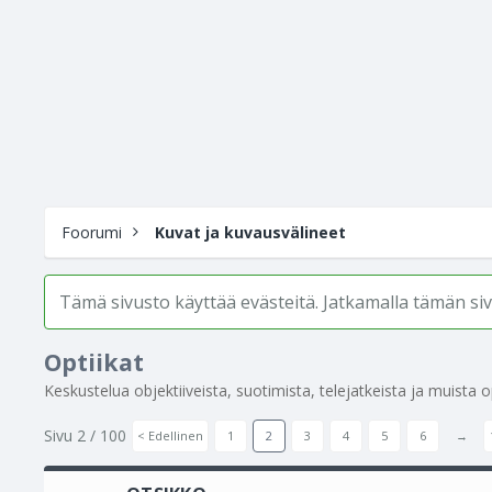
Foorumi
Kuvat ja kuvausvälineet
Tämä sivusto käyttää evästeitä. Jatkamalla tämän s
Optiikat
Keskustelua objektiiveista, suotimista, telejatkeista ja muista opt
Sivu 2 / 100
< Edellinen
1
2
3
4
5
6
→