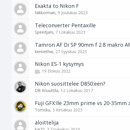
Exakta to Nikon F
Nikkorman
,
9 Joulukuu 2023
Teleconverter Pentaxille
Speedjani
,
7 Lokakuu 2023
Tamron AF Di SP 90mm f 2.8 makro A
kennethw
,
27 Syyskuu 2023
Nikon ES-1 kysymys
JJJJ
,
19 Elokuu 2022
Nikon suosittelee D850:een?
Olli Knuuttila
,
12 Lokakuu 2017
Fuji GFX:lle 23mm prime vs 20-35mm
Tomsku
,
3 Kesäkuu 2023
aloittelija
kai72
,
3 Toukokuu 2023