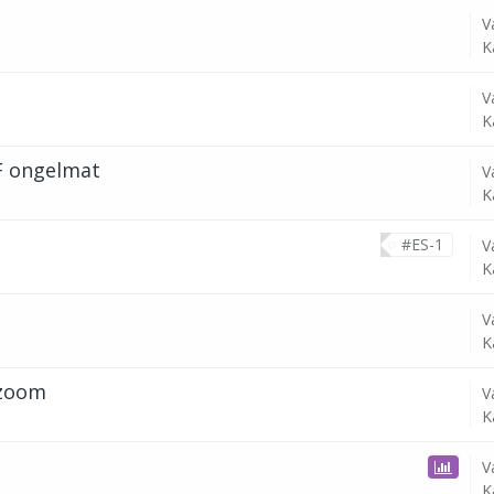
V
K
V
K
F ongelmat
V
K
#ES-1
V
K
V
K
 zoom
V
K
V
K