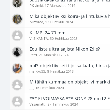
PKivireki
,
17 Marraskuu 2016
Mikä objektiiviksi koira- ja lintukuvia
Mirrored
,
12 Huhtikuu 2024
KUMPI 24-70 mm
VIISIKANTA
,
30 Huhtikuu 2023
Edullista ultralaajista Nikon Z:lle?
Petri
,
21 Maaliskuu 2024
m43 objektiivisetti jossa laatu, hinta 
markku55
,
8 Heinäkuu 2013
Mitähän kummaa on objektiivi markki
JJJJ
,
16 Helmikuu 2024
*** EI VOIMASSA *** SONY 28mm f2 F
Vasamatti
,
27 Tammikuu 2024