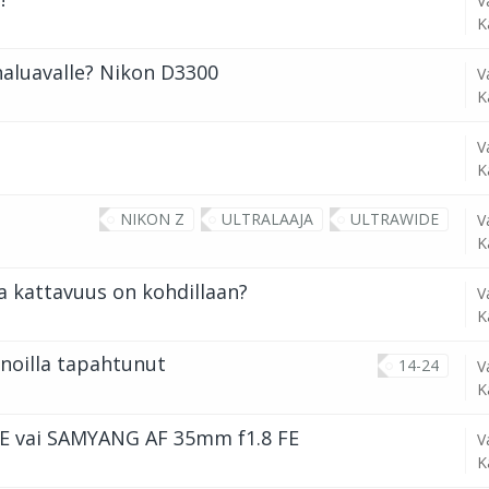
V
K
 haluavalle? Nikon D3300
V
K
V
K
NIKON Z
ULTRALAAJA
ULTRAWIDE
V
K
ja kattavuus on kohdillaan?
V
K
noilla tapahtunut
14-24
V
K
E vai SAMYANG AF 35mm f1.8 FE
V
K