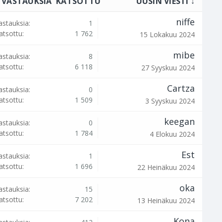
VASTAUKSIA
KATSOTTU
UUSIN VIESTI ↓
niffe
astauksia:
1
atsottu:
1 762
15 Lokakuu 2024
mibe
astauksia:
8
atsottu:
6 118
27 Syyskuu 2024
Cartza
astauksia:
0
atsottu:
1 509
3 Syyskuu 2024
keegan
astauksia:
0
atsottu:
1 784
4 Elokuu 2024
Est
astauksia:
1
atsottu:
1 696
22 Heinäkuu 2024
oka
astauksia:
15
atsottu:
7 202
13 Heinäkuu 2024
Kona