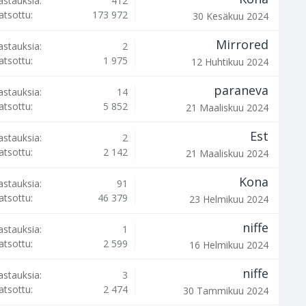
astauksia:
412
atsottu:
173 972
30 Kesäkuu 2024
Mirrored
astauksia:
2
atsottu:
1 975
12 Huhtikuu 2024
paraneva
astauksia:
14
atsottu:
5 852
21 Maaliskuu 2024
Est
astauksia:
2
atsottu:
2 142
21 Maaliskuu 2024
Kona
astauksia:
91
atsottu:
46 379
23 Helmikuu 2024
niffe
astauksia:
1
atsottu:
2 599
16 Helmikuu 2024
niffe
astauksia:
3
atsottu:
2 474
30 Tammikuu 2024