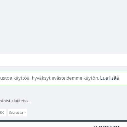
ivustoa käyttöä, hyväksyt evästeidemme käytön.
Lue lisää.
isista laitteista.
100
Seuraava >