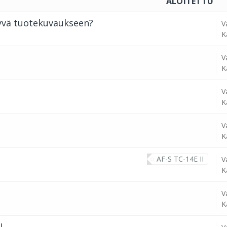
ALOITETTU
yvä tuotekuvaukseen?
V
K
V
K
V
K
V
K
AF-S TC-14E II
V
K
V
K
!