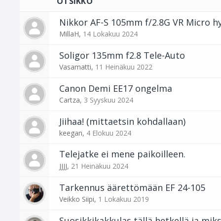
OTSIKKO
Nikkor AF-S 105mm f/2.8G VR Micro h
MillaH
,
14 Lokakuu 2024
Soligor 135mm f2.8 Tele-Auto
Vasamatti
,
11 Heinäkuu 2022
Canon Demi EE17 ongelma
Cartza
,
3 Syyskuu 2024
Jiihaa! (mittaetsin kohdallaan)
keegan
,
4 Elokuu 2024
Telejatke ei mene paikoilleen.
JJJJ
,
21 Heinäkuu 2024
Tarkennus äärettömään EF 24-105
Veikko Siipi
,
1 Lokakuu 2019
Suosikkikakkulas tällä hetkellä ja miks