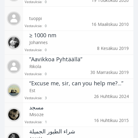
19 Toukokuu 2020
Vastauksia:
0
tuoppi
16 Maaliskuu 2010
Vastauksia:
0
≥ 1000 nm
Johannes
8 Kesäkuu 2019
Vastauksia:
0
”Aavikkoa Pyhtäällä”
Rikola
30 Marraskuu 2019
Vastauksia:
0
“Excuse me, sir, can you help me?...”
Est
26 Huhtikuu 2024
Vastauksia:
3
Misoze
16 Huhtikuu 2015
Vastauksia:
1
شراء الطيور الجميلة