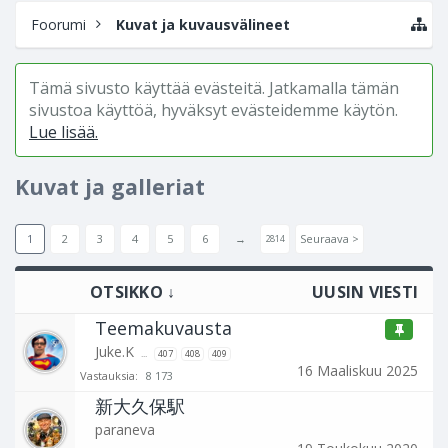
Foorumi
Kuvat ja kuvausvälineet
Tämä sivusto käyttää evästeitä. Jatkamalla tämän
sivustoa käyttöä, hyväksyt evästeidemme käytön.
Lue lisää.
Kuvat ja galleriat
1
2
3
4
5
6
→
Seuraava >
2814
OTSIKKO ↓
UUSIN VIESTI
Teemakuvausta
Juke.K
...
407
408
409
16 Maaliskuu 2025
Vastauksia:
8 173
新大久保駅
paraneva