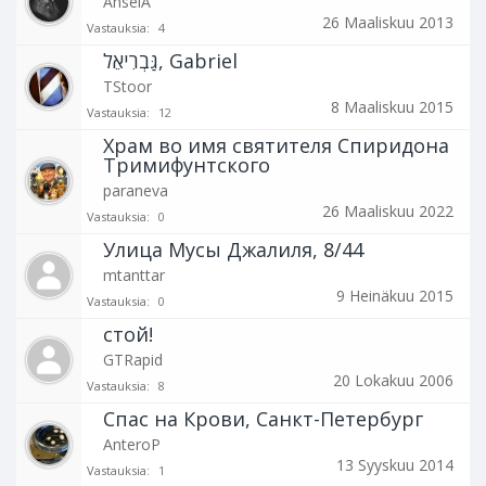
AnselA
26 Maaliskuu 2013
Vastauksia:
4
גַּבְרִיאֵל, Gabriel
TStoor
8 Maaliskuu 2015
Vastauksia:
12
Храм во имя святителя Спиридона
Тримифунтского
paraneva
26 Maaliskuu 2022
Vastauksia:
0
Улица Мусы Джалиля, 8/44
mtanttar
9 Heinäkuu 2015
Vastauksia:
0
стой!
GTRapid
20 Lokakuu 2006
Vastauksia:
8
Спас на Крови, Санкт-Петербург
AnteroP
13 Syyskuu 2014
Vastauksia:
1