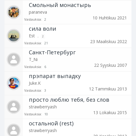
Смольный монастырь
paraneva
10 Huhtikuu 2021
Vastauksia:
2
сила воли
Est
...
2
23 Maaliskuu 2022
Vastauksia:
21
Санкт-Петербург
T_Ni
22 Syyskuu 2007
Vastauksia:
6
прэпарат выпадку
Juke.K
12 Tammikuu 2013
Vastauksia:
3
просто люблю тебя, без слов
strawberryash
13 Lokakuu 2015
Vastauksia:
10
остальной (rest)
strawberryash