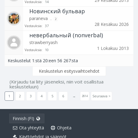
29 Kesäkuu 2013
Vastauksia:
14
Новинский бульвар
paraneva
...
2
28 Kesäkuu 2026
Vastauksia:
37
невербальный (nonverbal)
strawberryash
1 Lokakuu 2013
Vastauksia:
10
Keskustelut 1:stä 20:een 56 267:sta
Keskustelun esitysvaihtoehdot
(Kirjaudu tai liity jäseneksi, niin voit osallistua
keskusteluun)
1
2
3
4
5
6
→
Seuraava >
2814
Finnish (FI)
Ota yhteyttä
Ohjeita
Käyttöehdot ja säännöt